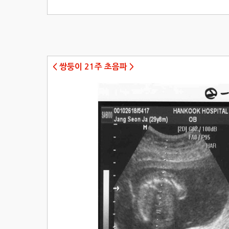
< 쌍둥이 21주 초음파 >