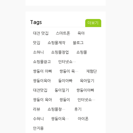
Tags
더보기
대전 맛집
스마트폰
육아
맛집
쇼핑몰제작
블로그
소혀니
쇼핑몰창업
쇼핑몰
쇼핑몰광고
인터넷쇼핑몰
쌍둥이 아빠
쌍둥이 육아일기
체험단
쌍둥이육아
둥이아빠
육아일기
대전맛집
둥이일기
쌍둥이아빠
쌍둥이 육아
쌍둥이
인터넷쇼핑몰창업
리뷰
쇼핑몰창업과정
후기
수혀니
쌍둥이육아일기
아이폰
안지용