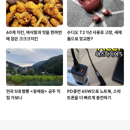
60계 치킨, 바삭함과 맛을 한꺼번
수디오 T2 1년 사용후 고장, 새제
에 잡은 크크크치킨
품으로 맞교환?
전국 5대 짬뽕 <동해원> 공주 직
PD충전 65W으로 노트북, 스마
접 가보니
트폰을 더 빠르게 충전하기
의안내