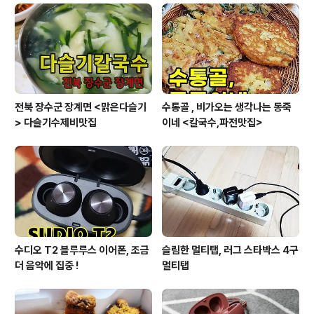
다. 쌍둥이가 주변에 없고, 쌍둥이라는 이야기를 듣고 너무
기뻐했다. 결혼한지 2년이 다 되어가는 와중에 가진 아이
들이라서 그런지 소중하다. 정부의 지원을 받아 임신을 하
게 되었지만, 쌍둥이가 될..
전북 장수군 장계면 <맑은다슬기
수통골 , 비가오는 생각나는 동죽
> 다슬기수제비맛집
이네 <칼국수,파전맛집>
수디오 T2 블루루스 이어폰, 조금
슬림한 멀티탭, 러그 스타박스 4구
더 음악에 집중 !
멀티탭