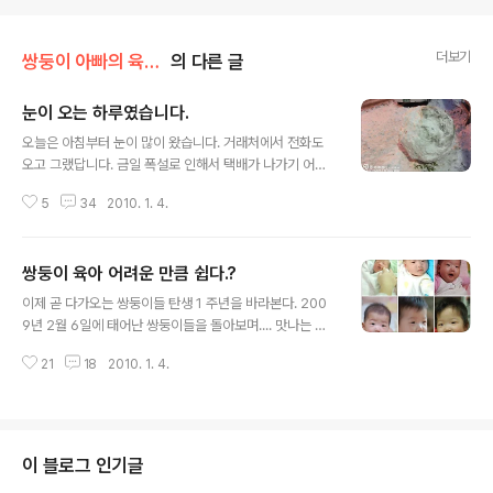
더보기
쌍둥이 아빠의 육아이야기/육아 일기
의 다른 글
눈이 오는 하루였습니다.
글 내용
오늘은 아침부터 눈이 많이 왔습니다. 거래처에서 전화도
오고 그랬답니다. 금일 폭설로 인해서 택배가 나가기 어렵
다는 군요. 택배..... 저희 택배사도 오늘 늦게 왔습니다. 또
5
34
2010. 1. 4.
한 금일 배송된 택배도 내일 받기도 어렵다고 합니다. 수 년
전 3월에 폭설이 와서 근처 고속도로가 막힌적이 있었습니
다. 그때가 생각이 납니다. 이렇게 눈이 오는 날이면 군인,
쌍둥이 육아 어려운 만큼 쉽다.?
경찰들이 제일 고생을 많이 하게 됩니다. 저도 군대를 가서
글 내용
조금은 알지만. 이렇게 눈이 많이 오면 눈을 치우느라고 공
이제 곧 다가오는 쌍둥이들 탄생 1 주년을 바라본다. 200
무원, 군인, 경찰들이 제일 고생을 합니다. 아침같이 나와서
9년 2월 6일에 태어난 쌍둥이들을 돌아보며.... 맛나는 육
눈을 치우고.. 밥먹고 눈이 얼기전에 또 눈을 치우고.. 염화
아 이야기를 적고자 하였으나, 아무래도 여자인 엄마의 입
칼슘을 뿌리느라 고생을 많이하죠. 특히 염화칼슘으로 인
21
18
2010. 1. 4.
장에서 육아를 하는 것과 남편의 입장에서 보는건 확연히
해서 바지, 야상이 거의 삭을 지경이었죠. 그때가 그리운 눈
다르다, 그래도 열심히 육아 일기를 쓴다고 했건만, 아직은
오는 하루였습..
많이 부족하다. 그래서 궁금하신 사항들을 Q&A로 만들어
보았습니다. 다른 분들은 파워블로거 인터뷰를 하지만, 저
는 본인이 묻고 본인이 답하는 형식으로 만들어봤습니다. :
이 블로그 인기글
쌍둥이 임신 소식을 듣고 기분이 어떠했는가? : 당황스러웠