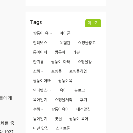
Tags
더보기
쌍둥이 육아일기
아이폰
인터넷쇼핑몰
체험단
쇼핑몰광고
둥이아빠
쌍둥이
리뷰
안지용
쌍둥이 아빠
쇼핑몰창업과정
소혀니
쇼핑몰
쇼핑몰창업
쌍둥이아빠
쌍둥이육아일기
인터넷쇼핑몰창업
육아
블로그
이들에게
육아일기
쇼핑몰제작
후기
수혀니
쌍둥이육아
대전맛집
둥이일기
맛집
쌍둥이 육아
동회를 중
대전 맛집
스마트폰
다.
1927