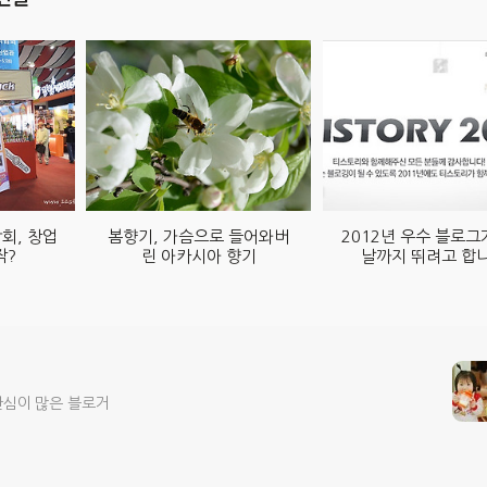
회, 창업
봄향기, 가슴으로 들어와버
2012년 우수 블로그
작?
린 아카시아 향기
날까지 뛰려고 합니
관심이 많은 블로거