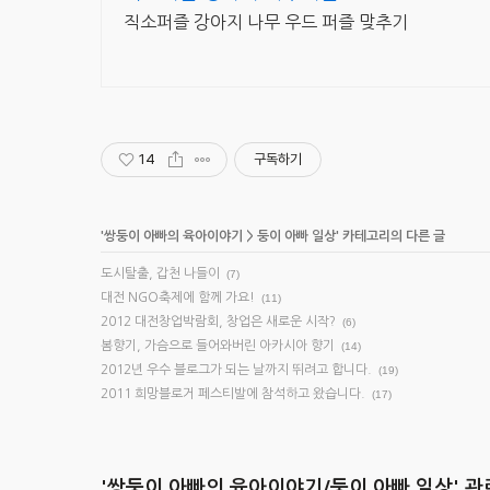
직소퍼즐 강아지 나무 우드 퍼즐 맞추기
14
구독하기
'
쌍둥이 아빠의 육아이야기
>
둥이 아빠 일상
' 카테고리의 다른 글
도시탈출, 갑천 나들이
(7)
대전 NGO축제에 함께 가요!
(11)
2012 대전창업박람회, 창업은 새로운 시작?
(6)
봄향기, 가슴으로 들어와버린 아카시아 향기
(14)
2012년 우수 블로그가 되는 날까지 뛰려고 합니다.
(19)
2011 희망블로거 페스티발에 참석하고 왔습니다.
(17)
'쌍둥이 아빠의 육아이야기/둥이 아빠 일상' 