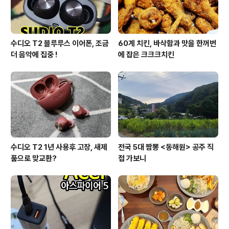
수디오 T2 블루루스 이어폰, 조금
60계 치킨, 바삭함과 맛을 한꺼번
더 음악에 집중 !
에 잡은 크크크치킨
수디오 T2 1년 사용후 고장, 새제
전국 5대 짬뽕 <동해원> 공주 직
품으로 맞교환?
접 가보니