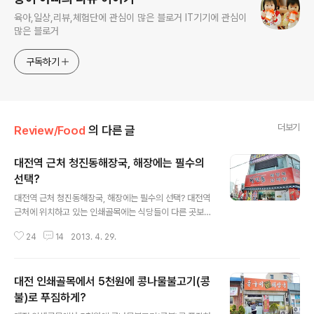
육아,일상,리뷰,체험단에 관심이 많은 블로거 IT기기에 관심이
많은 블로거
구독하기
더보기
Review/Food
의 다른 글
대전역 근처 청진동해장국, 해장에는 필수의
선택?
글 내용
대전역 근처 청진동해장국, 해장에는 필수의 선택? 대전역
근처에 위치하고 있는 인쇄골목에는 식당들이 다른 곳보다
많은 편은 아닙니다. 특히 인쇄골목에는 오랜 역사를 지닌
24
14
2013. 4. 29.
맛집들이 상당히 많은데, 그런 맛집이 아닌 새로운 곳을 가
보기로 했습니다. 대전 중동 인쇄골목에 위치하고 있는 청
진동 해장국 감자탕을 가보기로 했습니다. 인쇄골목에 새
대전 인쇄골목에서 5천원에 콩나물불고기(콩
롭게 오픈한 식당이 있다고 해서 가보게 되었습니다. 청진
동 해장국 감자탕을 방문해봤습니다.새롭게 오픈을 해서
불)로 푸짐하게?
글 내용
그런지 상당히 깔끔한 건물 인테리어, 간판이 눈에 확 뜨입