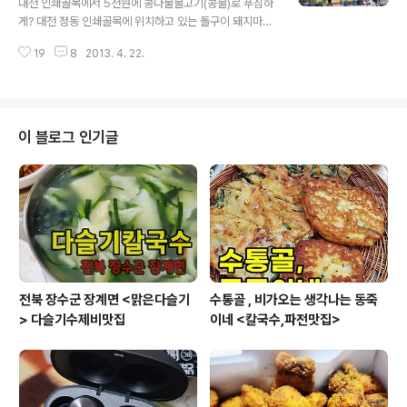
대전 인쇄골목에서 5천원에 콩나물불고기(콩불)로 푸짐하
니다. 이곳은 아무래도 해장국전문점이다보니 다들 해장국
게? 대전 정동 인쇄골목에 위치하고 있는 돌구이 돼지마을
위주로 드시고 계셨는데, 저는 독특하게 순대국을 주문해
해장국 이름을 가진식당에 다녀왔습니다. 사무실근처에 있
봤습니다. 뼈해장국,양선지해장국,콩나물 해장국이 전문인
19
8
2013. 4. 22.
다보니 자주 방문을 하지만, 사진기가 없을때가 많았는데,
듯 싶습니다. 제가 주문한 순대국이 나왔습니다...
이참에 카메라를 들고 방문을 해봤습니다. 저희는 이곳에
가면 언제나 주문하는 메뉴가 있습니다. 이곳은 삼겹살도
판매를 하고 있었지만,저희는 아쉽게도 점심에만 방문을
하게 됩니다. 주차가 조금 어려운 편이긴 합니다. 근처의 주
이 블로그 인기글
차장이 없기 때문에 노상주차 또는 상당히 먼 곳에 주차를
하고 걸어와야 하는 곳입니다. 특히 인쇄골목에는 주차를
하기가 조금은 어려운 골목입니다. 차가 아니라면 대전역
에서 걸어서 5분내외의 거리에 위치하고 있기 때문에 대중
교통을 이용하는 것도 좋은 선택이 아닐까 생각..
전북 장수군 장계면 <맑은다슬기
수통골 , 비가오는 생각나는 동죽
> 다슬기수제비맛집
이네 <칼국수,파전맛집>