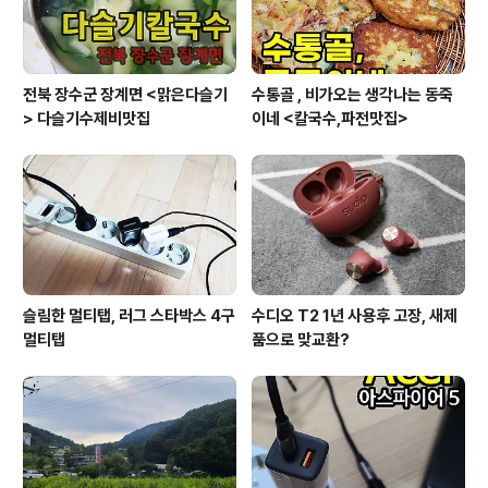
로 인하여 다른 방송국 ..
전북 장수군 장계면 <맑은다슬기
수통골 , 비가오는 생각나는 동죽
> 다슬기수제비맛집
이네 <칼국수,파전맛집>
슬림한 멀티탭, 러그 스타박스 4구
수디오 T2 1년 사용후 고장, 새제
멀티탭
품으로 맞교환?