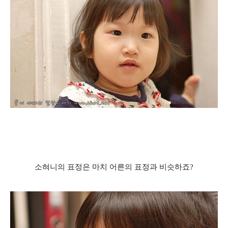
소혀니의 표정은 마치 어른의 표정과 비슷하죠?