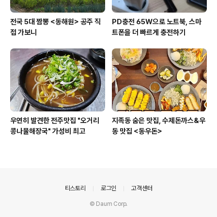
전국 5대 짬뽕 <동해원> 공주 직
PD충전 65W으로 노트북, 스마
접 가보니
트폰을 더 빠르게 충전하기
우연히 발견한 전주맛집 "오거리
지족동 숨은 맛집, 수제돈까스&우
콩나물해장국" 가성비 최고
동 맛집 <동우돈>
의안내
티스토리
로그인
고객센터
© Daum Corp.