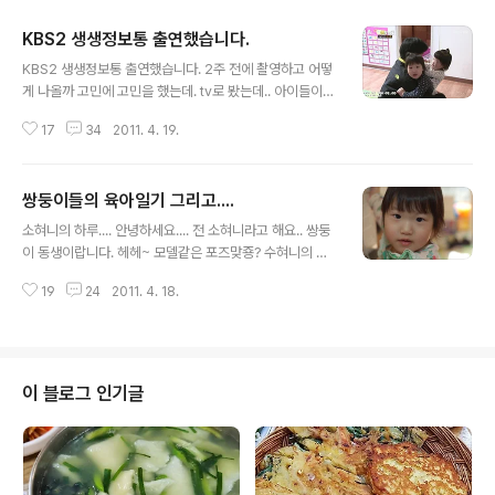
KBS2 생생정보통 출연했습니다.
글 내용
KBS2 생생정보통 출연했습니다. 2주 전에 촬영하고 어떻
게 나올까 고민에 고민을 했는데. tv로 봤는데.. 아이들이
너무 이쁘게 나왔습니다. 전 그냥 이상하게 (?) 나왔답니다.
17
34
2011. 4. 19.
아무래도 전 방송하고 어울리지 않는 외모(?)인듯한 느낌
입니다. 그래도 첫 공중파 방송이기에 너무나 떨렸습니다.
설레이는 마음으로 방송을 아이들과 함께 지켜봤는데, 아
쌍둥이들의 육아일기 그리고....
이들은 아빠가 TV에 나온다고 난리도 아니였답니다. 아이
글 내용
들 밥 먹여주는 촬영을 하는 모습이 정말 리얼하게 나왔습
소혀니의 하루.... 안녕하세요.... 전 소혀니라고 해요.. 쌍둥
니다. 아이들과 함께 노는 모습이 이렇게 나왔답니다. 육아
이 동생이랍니다. 헤헤~ 모델같은 포즈맞죵? 수혀니의 하
용품에 대해서 관심이 많았는데, 이렇게 방송에 나오다니
루.... 입술을 내밀어봐요.. 이렇게~~!~!~!~! 입술로 장난치
정말 신기했답니다. 이렇게 멋진 나래이션도 깔려주셨습니
19
24
2011. 4. 18.
고 노는 수혀니랍니다. 갑자기 입술로 장난치는 모습을 찍
다. 아이들한테 제 블로그가 큰 선물이 되야 하는데. 그렇게
어봤습니다. 저희 쌍둥이 두째 소혀니랍니다. 아빠한테 책
정말 되었으면 좋겠어요. 아..
을 읽어달라고 책을 가지고 오는 표정이 이쁘지 않나요? 저
번주에는 생생정보통에서 촬영을 하고 가셨답니다. 어떻게
잘 나올지 너무나 걱정됩니다. 부시시한채로 전국방송에
이 블로그 인기글
나올 모습을 상상해보니 정말 어찌할바를 모르겠습니다.
본방은 2011년 4월 18일이라고 합니다. 촬영하느라 고생
하신 담당자분께 감사드립니다. 생생정보통 촬영으로 인하
여 다른 방송국에서 연락을 주셨습니다. 피치 못할 사정으